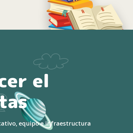
cer el
tas
tivo, equipo e infraestructura